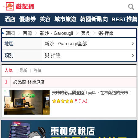
酒店
優惠券
美容
城市旅遊
韓國新動向
BEST推薦
韓國
首爾
新沙ㆍGarosugil
美食
粥·拌飯
地區
新沙ㆍGarosugil全部
類別
粥·拌飯
人氣
最新
評價
1
必品閣 林蔭道店
美味的必品閣登陸江南區，在林蔭道的美味！
5 (1人)