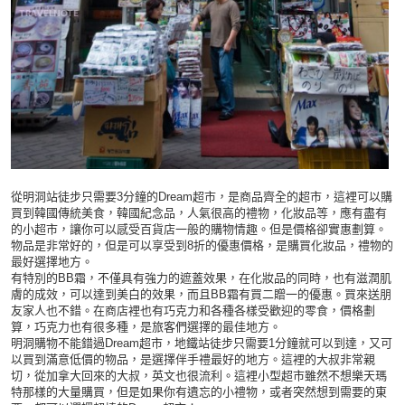
從明洞站徒步只需要3分鐘的Dream超市，是商品齊全的超市，這裡可以購
買到韓國傳統美食，韓國紀念品，人氣很高的禮物，化妝品等，應有盡有
的小超市，讓你可以感受百貨店一般的購物情趣。但是價格卻實惠劃算。
物品是非常好的，但是可以享受到8折的優惠價格，是購買化妝品，禮物的
最好選擇地方。
有特別的BB霜，不僅具有強力的遮蓋效果，在化妝品的同時，也有滋潤肌
膚的成效，可以達到美白的效果，而且BB霜有買二贈一的優惠。買來送朋
友家人也不錯。在商店裡也有巧克力和各種各樣受歡迎的零食，價格劃
算，巧克力也有很多種，是旅客們選擇的最佳地方。
明洞購物不能錯過Dream超市，地鐵站徒步只需要1分鐘就可以到達，又可
以買到滿意低價的物品，是選擇伴手禮最好的地方。這裡的大叔非常親
切，從加拿大回來的大叔，英文也很流利。這裡小型超市雖然不想樂天瑪
特那樣的大量購買，但是如果你有遺忘的小禮物，或者突然想到需要的東