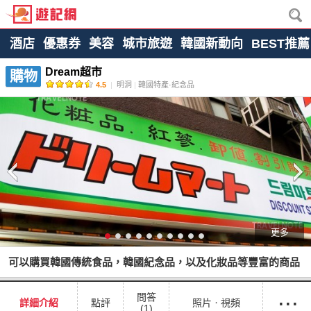
酒店
優惠券
美容
城市旅遊
韓國新動向
BEST推薦
Dream超市
購物
4.5
|
明洞
|
韓國特產·紀念品
更多
可以購買韓國傳統食品，韓國紀念品，以及化妝品等豐富的商品
···
問答
詳細介紹
點評
照片ㆍ視頻
(1)