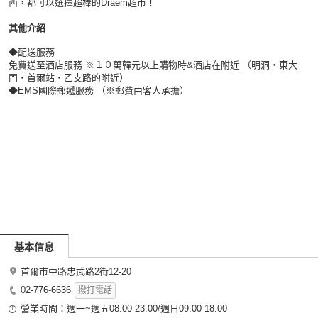
西，都可以選擇超棒的Draem超市！
其他介紹
◆配送服務
免費送至酒店服務 ※１０萬韓元以上購物時&酒店在附近 （明洞・東大
門・首爾站・乙支路的附近）
◆EMS國際郵遞服務 （※郵費由客人承擔）
基本信息
首爾市中路忠武路2街12-20
02-776-6636
撥打電話
營業時間：週一~週五08:00-23:00/週日09:00-18:00