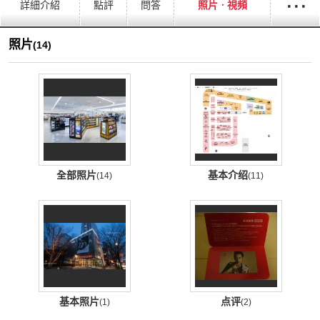
···
詳細介紹
點評
問答
照片ㆍ視頻
照片
(14)
全部照片
基本介绍
(14)
(11)
基本照片
点评
(1)
(2)