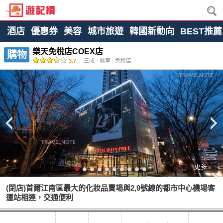
酒店
優惠券
美容
城市旅遊
韓國新動向
BEST推薦
樂天免稅店COEX店
購物
3.7
|
三成ㆍ蠶室
|
免稅店
更多
(閉店)首爾江南區最大的化妝品賣場與2,9號線的都市中心機場客
運站相連，交通便利