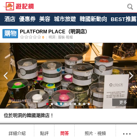
酒店
優惠券
美容
城市旅遊
韓國新動向
BEST推薦
PLATFORM PLACE（明洞店）
購物
0
|
明洞
|
服裝·鞋帽
更多
位於明洞的韓國潮牌店！
···
詳細介紹
點評
問答
照片ㆍ視頻