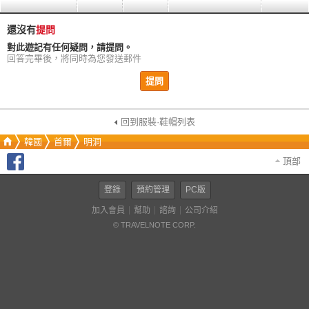
還沒有
提問
對此遊記有任何疑問，請提問。
回答完畢後，將同時為您發送郵件
提問
回到服裝·鞋帽列表
韓國
首爾
明洞
頂部
登錄
預約管理
PC版
加入會員
幫助
諮詢
公司介紹
© TRAVELNOTE CORP.