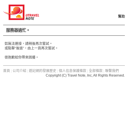
幫助
服務器過忙。
如無法連接，請稍後再次嘗試。
或點擊“後退”，由上一頁再次嘗試。
很抱歉給你帶來困擾。
首頁
|
公司介紹
|
遊記網的發展歷史
|
個人信息保護條款
|
全部條款
|
聯繫我們
Copyright (C) Travel Note, Inc, All Rights Reserved.