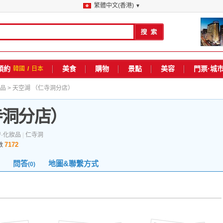
繁體中文(香港)
▼
預約
美食
購物
景點
美容
門票·城
韓國
/
日本
妝品
> 天空湖 （仁寺洞分店）
寺洞分店）
·化妝品
|
仁寺洞
7172
數
問答
地圖&聯繫方式
(0)