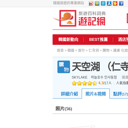
韓國旅遊的專業網站
韓國新動向
BEST推薦
酒店
首頁
>
韓國
>
首尔
>
仁寺洞
>
購物
>
護膚·化
天空湖 （仁
SKYLAKE
하늘호수 인사동점
護膚
4.3
/
17
人
|
人氣指
詳細介紹
照片&視頻
點評
(17)
照片
(56)