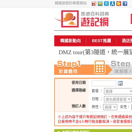
韓國旅遊的專業網站
韓國新動向
BEST推薦
酒店
DMZ tour(第3隧道，統一
使用日期
選擇路線
套餐 ：
日程 ：
預訂人數
男性：
女性：
※上述內容不僅只有遊記網預訂，也有通過其他
日使用時不足4人時行程自動取消。商家會提前