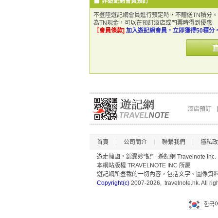
非遊記網會員預訂
不登陸遊記網會員進行預定時，不贈送TN積分。
為TN現金，可以在預訂酒店或門票時得到優惠
［會員條款]
加入遊記網會員，立即獲得50積分
酒店預訂
首頁
公司簡介
聯繫我們
隱私政
遊走韓國，錦囊妙“記” - 遊記網 Travelnote Inc.
本網站版權 TRAVELNOTE INC 所屬
遊記網所登載的一切內容，包括文字、圖像資料(
Copyright(c)
2007-2026, travelnote.hk. All rig
한국