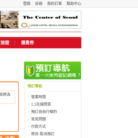
登錄
註冊
我的訂單
幫助中心
市旅遊
優惠券
預訂導航
統將為
營業時間
1:1在線問答
預訂自由行條約
常見問題
付款方式
修改·取消預訂