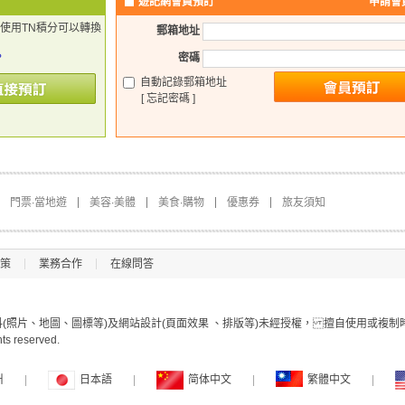
遊記網會員預訂
申請會
使用TN積分可以轉換
郵箱地址
。
密碼
自動記錄郵箱地址
[ 忘記密碼 ]
門票∙當地遊
美容∙美體
美食∙購物
優惠券
旅友須知
策
業務合作
在線問答
照片、地圖、圖標等)及網站設計(頁面效果 、排版等)未經授權， 擅自使用或複制
hts reserved.
어
|
日本語
|
简体中文
|
繁體中文
|