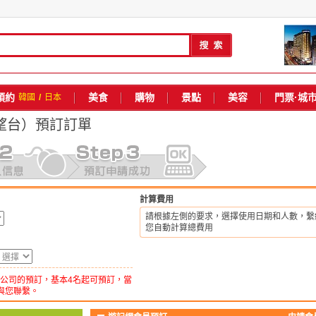
預約
美食
購物
景點
美容
門票·城
韓國
/
日本
展望台）
預訂訂單
計算費用
請根據左側的要求，選擇使用日期和人數，繫
您自動計算總費用
公司的預訂，基本4名起可預訂，當
與您聯繫。