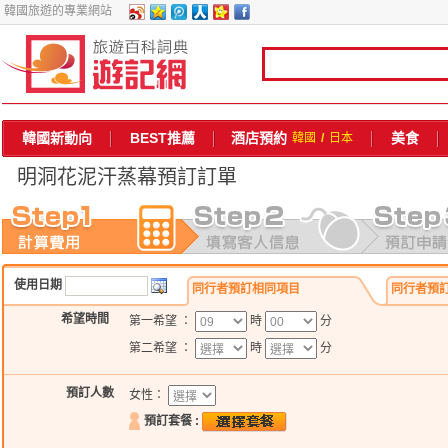
韓國旅遊的專業網站
韓國新動向
BEST推薦
酒店預約
美食
韓國
/
日本
明洞花泥汗蒸幕
預訂訂單
使用日期
同行者預訂相同項目
同行者預
希望時間
第一希望 ：
時
分
第二希望 ：
時
分
預訂人數
女性：
預訂套餐 :