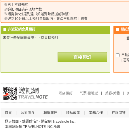
※男士不可預約
※追加項目請在現地付款
※請提前5分鐘到達（如遲到時請提前聯繫）
※遲到10分鐘以上預訂自動取消，會產生相應的手續費
非遊記網會員預訂
遊記
未登陸遊記網會員時，可以直接預訂
自動
[ 忘
酒店預訂
門票∙當地遊
美容∙美體
首頁
公司簡介
聯繫我們
隱私政策
業務合作
在線問答
遊走韓國，錦囊妙“記” - 遊記網 Travelnote Inc.
本網站版權 TRAVELNOTE INC 所屬