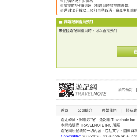
※此價格為折扣價格
※請提前5分鐘到達（如遲到時請提前聯繫）
※遲到10分鐘以上預訂自動取消，會產生相應
非遊記網會員預訂
未登陸遊記網會員時，可以直接預訂
酒店預訂
首頁
公司簡介
聯繫我們
隱私政
遊走韓國，錦囊妙“記” - 遊記網 Travelnote Inc.
本網站版權 TRAVELNOTE INC 所屬
遊記網所登載的一切內容，包括文字、圖像資料(
Copyright(c)
2007-2026, travelnote.hk. All rig