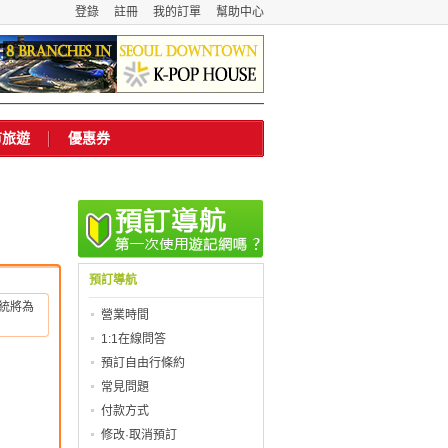
登錄
註冊
我的訂單
幫助中心
市旅遊
優惠券
預訂導航
統將為
營業時間
1:1在線問答
預訂自由行條約
常見問題
付款方式
修改·取消預訂