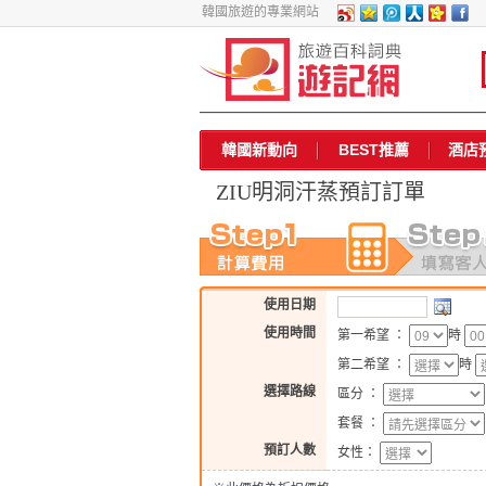
韓國旅遊的專業網站
韓國新動向
BEST推薦
酒店
ZIU明洞汗蒸
預訂訂單
使用日期
使用時間
第一希望 ：
時
第二希望 ：
時
選擇路線
區分 ：
套餐 ：
預訂人數
女性：