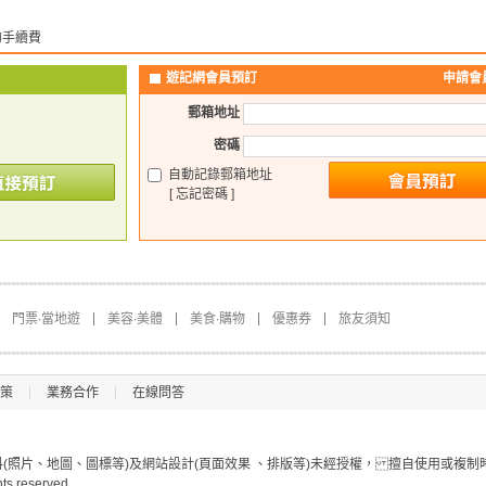
的手續費
遊記網會員預訂
申請會
郵箱地址
密碼
自動記錄郵箱地址
[ 忘記密碼 ]
門票∙當地遊
美容∙美體
美食∙購物
優惠券
旅友須知
策
業務合作
在線問答
照片、地圖、圖標等)及網站設計(頁面效果 、排版等)未經授權， 擅自使用或複制
hts reserved.