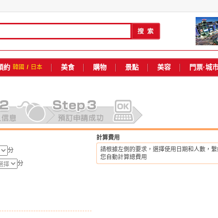
預約
美食
購物
景點
美容
門票·城
韓國
/
日本
計算費用
請根據左側的要求，選擇使用日期和人數，繫
分
您自動計算總費用
分