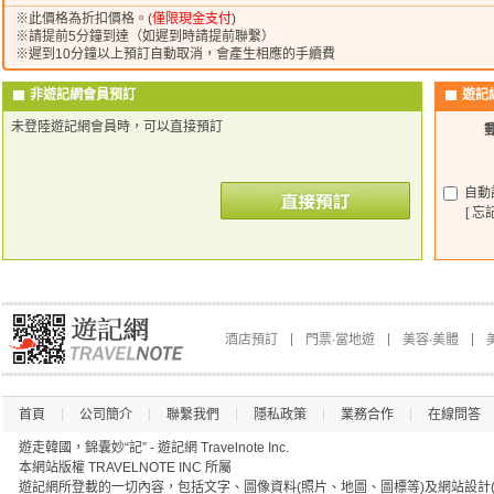
※此價格為折扣價格。(
僅限現金支付
)
※請提前5分鐘到達（如遲到時請提前聯繫）
※遲到10分鐘以上預訂自動取消，會產生相應的手續費
非遊記網會員預訂
遊記
未登陸遊記網會員時，可以直接預訂
自動
[ 忘
酒店預訂
門票∙當地遊
美容∙美體
首頁
公司簡介
聯繫我們
隱私政策
業務合作
在線問答
遊走韓國，錦囊妙“記” - 遊記網 Travelnote Inc.
本網站版權 TRAVELNOTE INC 所屬
遊記網所登載的一切內容，包括文字、圖像資料(照片、地圖、圖標等)及網站設計(