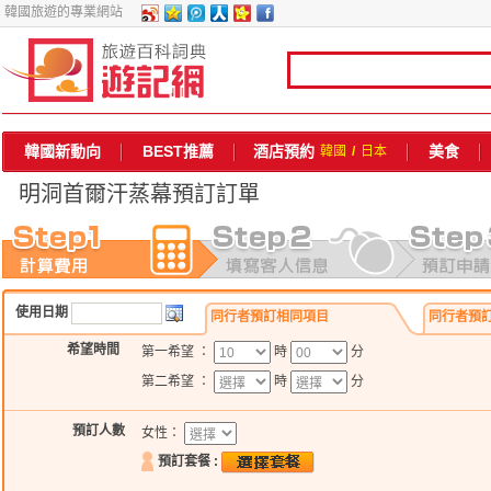
韓國旅遊的專業網站
韓國新動向
BEST推薦
酒店預約
美食
韓國
/
日本
明洞首爾汗蒸幕
預訂訂單
使用日期
同行者預訂相同項目
同行者預
希望時間
第一希望 ：
時
分
第二希望 ：
時
分
預訂人數
女性：
預訂套餐 :