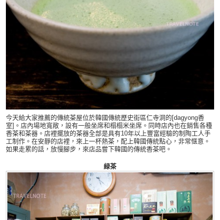
今天給大家推薦的傳統茶屋位於韓國傳統歷史街區仁寺洞的[dagyong香
室]。店內場地寬敞，設有一般坐席和榻榻米坐席。同時店內也在銷售各種
香茶和茶器。店裡擺放的茶器全部是具有10年以上豐富經驗的制陶工人手
工制作。在安靜的店裡，來上一杯熱茶，配上韓國傳統點心，非常惬意。
如果走累的話，放慢腳步，來店品嘗下韓國的傳統香茶吧。
緑茶