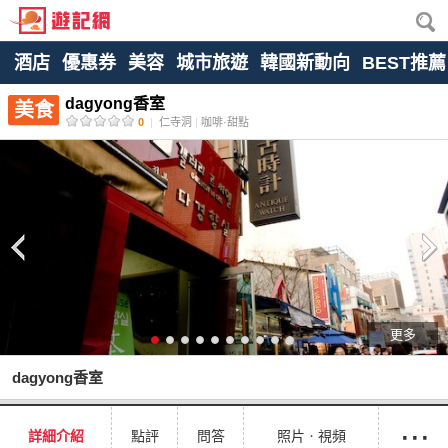
酒店
優惠券
美容
城市旅遊
韓國新動向
BEST推薦
dagyong香室
美食
0
|
仁寺洞
|
咖啡·甜點
更多
dagyong香室
···
詳細介紹
點評
問答
照片ㆍ視頻