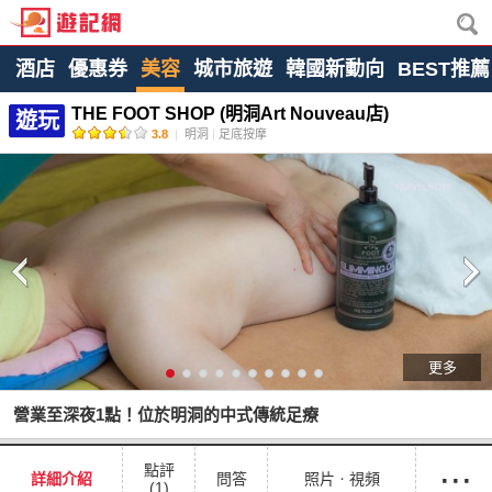
酒店
優惠券
美容
城市旅遊
韓國新動向
BEST推薦
THE FOOT SHOP (明洞Art Nouveau店)
遊玩
3.8
|
明洞
|
足底按摩
更多
營業至深夜1點！位於明洞的中式傳統足療
···
點評
詳細介紹
問答
照片ㆍ視頻
(1)