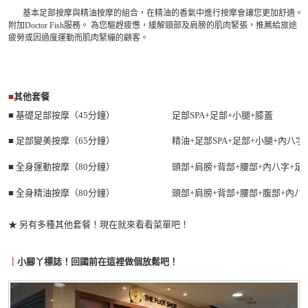
基本足部按摩與精油按摩的組合，在精油的香氣中進行按摩會讓您更加舒適。
附加Doctor Fish服務。 為您驅趕疲憊，緩解頸部及肩膀的肌肉緊張，推薦給旅途
疲勞或因過度運動而肌肉緊繃的顧客。
■
其他套餐
■ 基礎足部按摩（45分鐘）
足部SPA+足部+小腿+膝蓋
■ 足部變美按摩
（65
分鐘
）
精油+足部SPA+足部+小腿+內八
■ 全身運動按摩
（80
分鐘
）
頭部+肩膀+背部+腰部+內八字+足
■ 全身精油按摩
（80
分鐘
）
頭部+肩膀+背部+腰部+腹部+內八
★ 另有多種其他套餐！現在就來看看菜
單
吧！
｜
小
腳丫標誌！回國前在這裡做個放鬆吧！