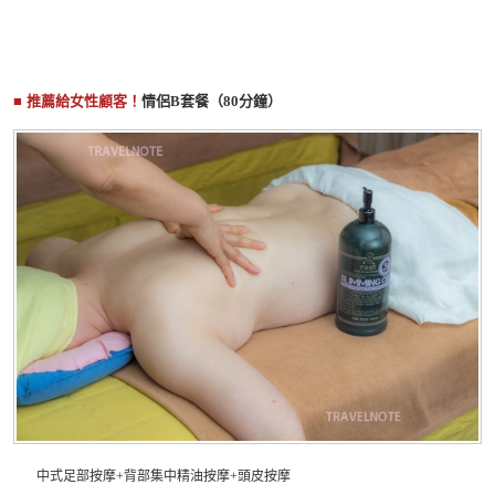
■
推薦給女性顧客
！
情侶B套餐（80分鐘）
中式足部按摩+背部集中精油按摩+頭皮按摩