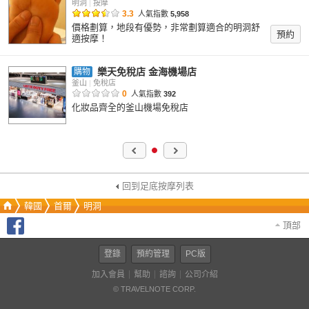
明洞
|
按摩
3.3
人氣指數
5,958
價格劃算，地段有優勢，非常劃算適合的明洞舒
預約
適按摩！
樂天免稅店 金海機場店
購物
釜山
|
免稅店
0
人氣指數
392
化妝品齊全的釜山機場免稅店
回到足底按摩列表
韓國
首爾
明洞
頂部
登錄
預約管理
PC版
加入會員
幫助
諮詢
公司介紹
© TRAVELNOTE CORP.