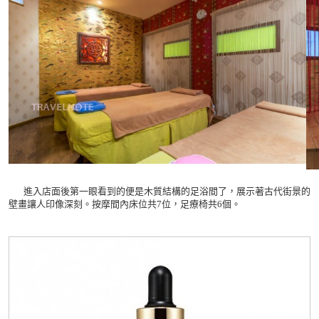
進入店面後第一眼看到的便是木質結構的足浴間了，展示著古代街景的
壁畫讓人印像深刻。按摩間內床位共7位，足療椅共6個。