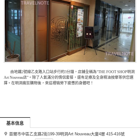
由地鐵2號線乙支路入口站步行約3分鐘，店鋪全稱為“THE FOOT SHOP明洞
Art Nouveau店
”。除了人氣滿分的情侶套餐，還有足療及全身精油按摩等供您選
擇。在明洞瘋狂購物後，來這裡犒勞下疲憊的身體吧！
基本信息
首爾市中區乙支路2街199-39明洞Art Nouveau大廈4層 415-416號