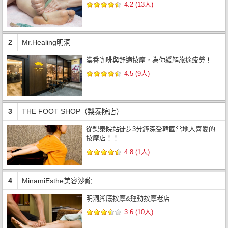
4.2 (13人)
2
Mr.Healing明洞
濃香咖啡與舒適按摩，為你緩解旅途疲勞！
4.5 (9人)
3
THE FOOT SHOP（梨泰院店）
從梨泰院站徒步3分鐘深受韓國當地人喜愛的
按摩店！！
4.8 (1人)
4
MinamiEsthe美容沙龍
明洞腳底按摩&運動按摩老店
3.6 (10人)