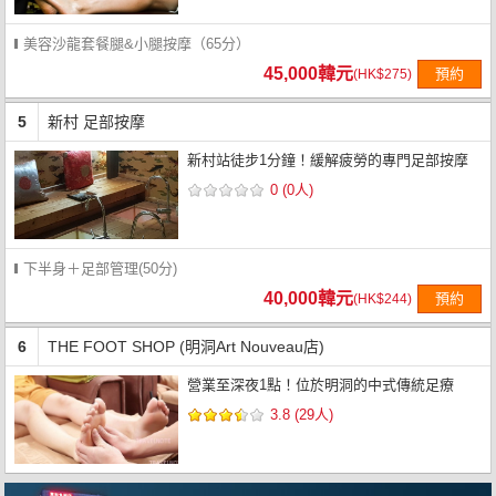
美容沙龍套餐腿&小腿按摩（65分）
45,000韓元
預約
(HK$275)
5
新村 足部按摩
新村站徒步1分鐘！緩解疲勞的專門足部按摩
0 (0人)
下半身＋足部管理(50分)
40,000韓元
預約
(HK$244)
6
THE FOOT SHOP (明洞Art Nouveau店)
營業至深夜1點！位於明洞的中式傳統足療
3.8 (29人)