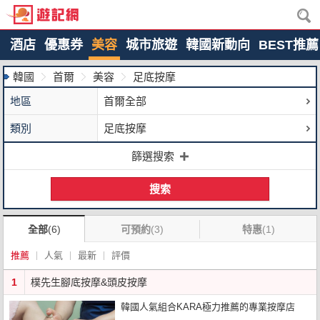
酒店
優惠券
美容
城市旅遊
韓國新動向
BEST推薦
韓國
首爾
美容
足底按摩
地區
首爾全部
類別
足底按摩
篩選搜索
搜索
全部
(6)
可預約
(3)
特惠
(1)
推薦
人氣
最新
評價
1
樸先生腳底按摩&頭皮按摩
韓國人氣組合KARA極力推薦的專業按摩店