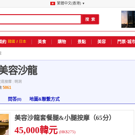
繁體中文(香港)
▼
預約
美食
購物
景點
美容
門票·城
韓國
/
日本
龍
he美容沙龍
足底按摩
|
明洞
5861
數
問答
地圖&聯繫方式
(0)
美容沙龍套餐腿&小腿按摩（65分）
45,000韓元
(HK$275)