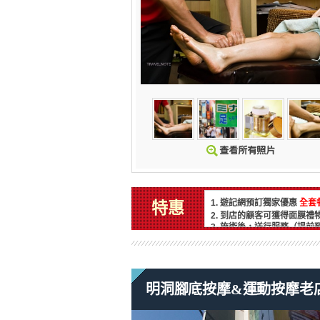
1. 遊記網預訂獨家優惠
全套
特惠
2. 到店的顧客可獲得面膜禮
3. 施術後，送行服務（提前
明洞腳底按摩&運動按摩老