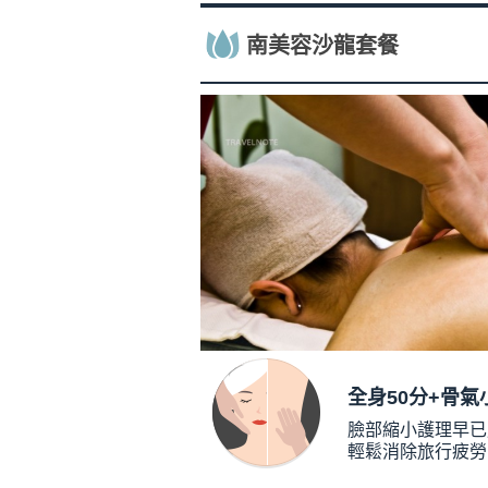
南美容沙龍套餐
全身50分+骨氣
臉部縮小護理早已
輕鬆消除旅行疲勞