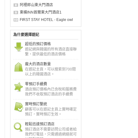
阿裡郎山東大門酒店
東橫INN首爾東大門酒店1
FIRST STAY HOTEL - Eagle owl
為什麼選擇遊記
超低的預訂價格
遊記網與韓國的所有酒店直接聯
繫，提供最低的酒店價格
龐大的酒店數量
在遊記主頁，可以搜索到700間
以上的韓國酒店。
零預訂手續費
酒店預訂價格內已含稅和服務費
我們不收取預訂酒店的手續費
實時預訂繫統
顧客可以在遊記主頁上實時確定
預訂，實時預訂生效。
輕鬆迅速預訂酒店
預訂酒店不需要訪問公司或者給
我們打電話，只需通過網絡就可