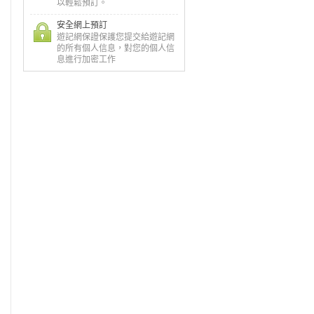
以輕鬆預訂。
安全網上預訂
遊記網保證保護您提交給遊記網
的所有個人信息，對您的個人信
息進行加密工作