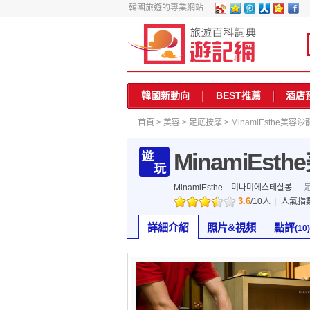
韓國旅遊的專業網站
韓國新動向
BEST推薦
酒店
首頁
>
美容
>
足底按摩
> MinamiEsthe美容沙
MinamiEst
MinamiEsthe
미나미에스테살롱
3.6
/
10
人
|
人氣指
詳細介紹
照片&視頻
點評
(10)