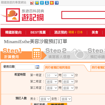
韓國旅遊的專業網站
韓國新動向
BEST推薦
酒店預約
美食
韓國
/
日本
MinamiEsthe美容沙龍
預訂訂單
使用日期
同行者預訂相同項目
同行者預
希望時間
第一希望 ：
時
分
第二希望 ：
時
分
第三希望 ：
時
分
預訂人數
男士：
女性：