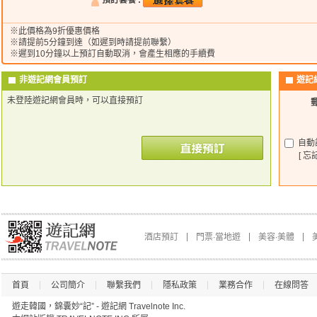
預訂套餐 :
※此價格為9折優惠價格
※請提前5分鐘到達（如遲到時請提前聯繫）
※遲到10分鐘以上預訂自動取消，會產生相應的手續費
非遊記網會員預訂
遊記
未登陸遊記網會員時，可以直接預訂
自動
[ 忘
酒店預訂
門票∙當地遊
美容∙美體
首頁
公司簡介
聯繫我們
隱私政策
業務合作
在線問答
遊走韓國，錦囊妙“記” - 遊記網 Travelnote Inc.