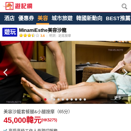
酒店
優惠券
美容
城市旅遊
韓國新動向
BEST推薦
MinamiEsthe美容沙龍
遊玩
3.6
|
明洞
|
足底按摩
更多
美容沙龍套餐腿&小腿按摩（65分）
45,000韓元
(HK$275)
享受高級工作人員親切服務