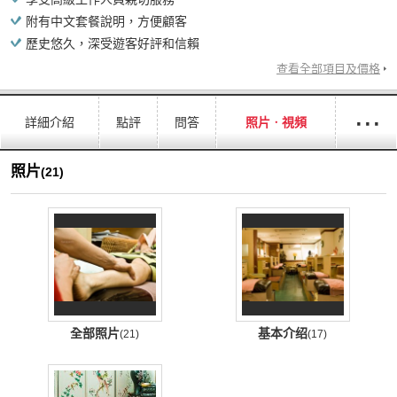
附有中文套餐說明，方便顧客
歷史悠久，深受遊客好評和信賴
查看全部項目及價格
···
詳細介紹
點評
問答
照片ㆍ視頻
照片
(21)
全部照片
基本介绍
(21)
(17)