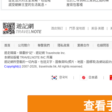
歷史悠久的王室宮殿，在這裡
位於仁寺洞和三清洞之間的韓
感受朝鮮王室的生活氣息。
屋背包客棧
酒店預訂
門票∙當地遊
美容∙美體
首頁
公司簡介
聯繫我們
隱私政策
業務合作
在線問答
遊走韓國，錦囊妙“記” - 遊記網 Travelnote Inc.
本網站版權 TRAVELNOTE INC 所屬
遊記網所登載的一切內容，包括文字、圖像資料(照片、地圖、圖標等)及網站設計(
Copyright(c)
2007-2026, travelnote.hk. All rights reserved.
한국어
|
日本語
|
查看