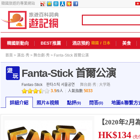
韓國旅遊的專業網站
韓國新動向
BEST推薦
酒店預約
美食
韓國
/
日本
首頁
>
演出·秀
>
舞台劇·秀
> Fanta-Stick 首爾公演
Fanta-Stick 首爾公演
Fantas-Stick
판타스틱 서울공연
舞台劇·秀
|
大学路
3.9
5033
/
9
人
|
人氣指數
詳細介紹
照片&視頻
點評
問答
地圖&聯繫方
(9)
(0)
【2020年2
HK$134
(先