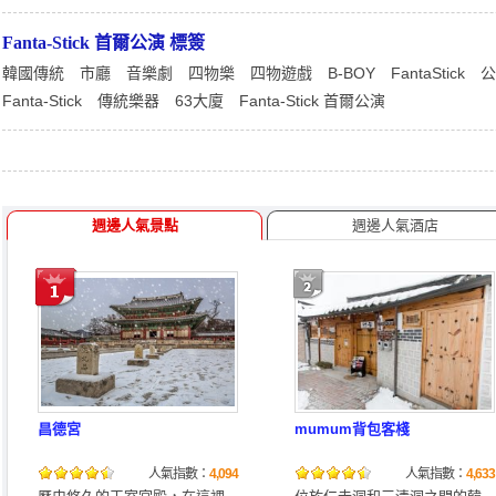
Fanta-Stick 首爾公演 標簽
韓國傳統
市廳
音樂劇
四物樂
四物遊戲
B-BOY
FantaStick
公
Fanta-Stick
傳統樂器
63大廈
Fanta-Stick 首爾公演
週邊人氣景點
週邊人氣酒店
昌德宮
mumum背包客棧
人氣指數：
4,094
人氣指數：
4,633