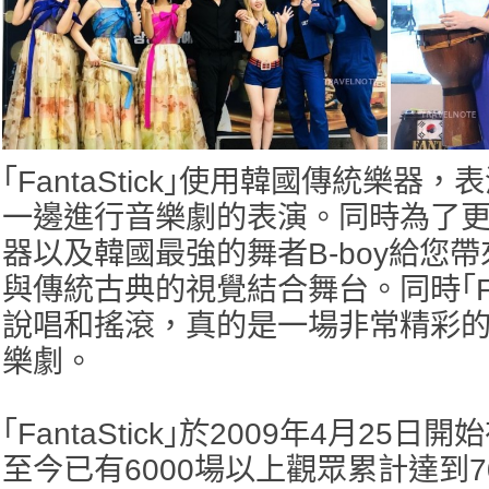
｢FantaStick｣
使用韓國傳統樂器，表
一邊進行音樂劇的表演。同時為了
器以及韓國最強的舞者B-boy給您
與傳統古典的視覺結合舞台。同時｢Fan
說唱和搖滾，真的是一場非常精彩
樂劇。
｢FantaStick｣
於2009年4月25日開
至今已有6000場以上觀眾累計達到7