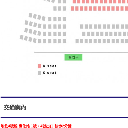
交通案內
地鉄4號線 惠化站 1號・4號出口 徒歩2分鐘