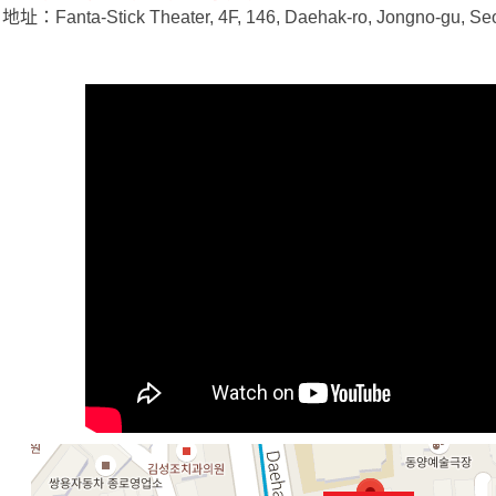
地址：Fanta-Stick Theater, 4F, 146, Daehak-ro, Jongno-gu, Seo