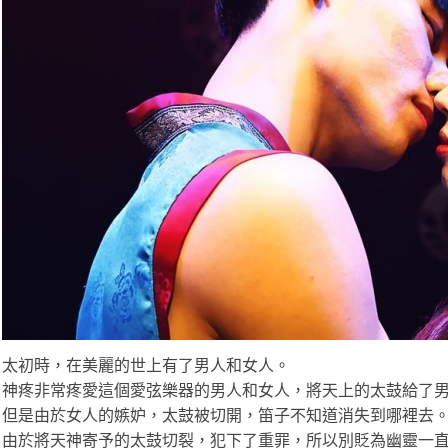
太初時，在美麗的世上有了男人和女人。
神疼非常疼愛這個愛弦樂器的男人和女人，將天上的太鼓給了
但是由於女人的嫉妒，太鼓被切開，笛子不知道消失到哪裡去
由於將天神寄予的太鼓切裂，犯下了重罪，所以別貶為幽靈一