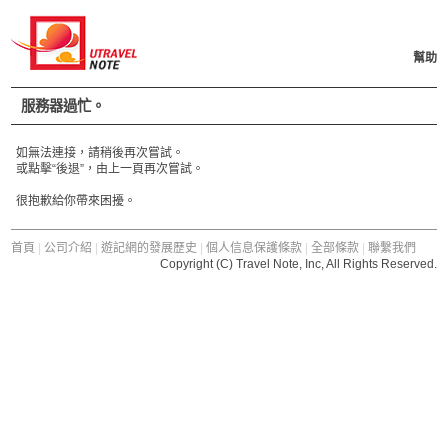
幫助
服務器過忙。
如無法連接，請稍後再次嘗試。
或點擊“後退”，由上一頁再次嘗試。
很抱歉給你帶來困擾。
首頁
|
公司介紹
|
遊記網的發展歷史
|
個人信息保護條款
|
全部條款
|
聯繫我們
Copyright (C) Travel Note, Inc, All Rights Reserved.