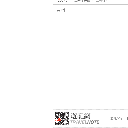
10747
現在打特價？
(回答:1)
共1件
酒店預訂