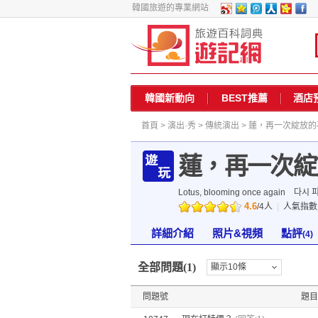
韓國旅遊的專業網站
韓國新動向
BEST推薦
酒店
首頁
>
演出·秀
>
傳統演出
> 蓮，再一次綻放的
蓮，再一次綻
Lotus, blooming once again
다시 피
4.6
/
4
人
|
人氣指
詳細介紹
照片&視頻
點評
(4)
全部問題(1)
顯示10條
問題號
題目