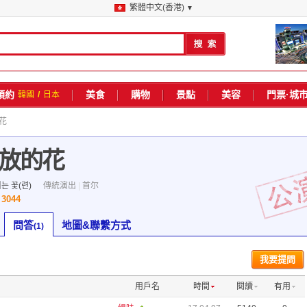
繁體中文(香港)
▼
預約
美食
購物
景點
美容
門票·城
韓國
/
日本
花
放的花
는 꽃(련)
傳統演出
|
首尔
3044
數
問答
地圖&聯繫方式
(1)
我要提問
用戶名
時間
閱讀
有用