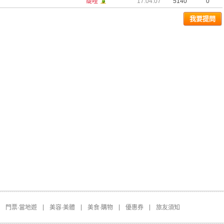
缇哇
17.04.07
5140
0
我要提問
門票∙當地遊
美容∙美體
美食∙購物
優惠券
旅友須知