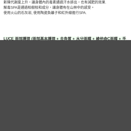
新陳代謝度上升，讓身體內的毒素通過汗水排出，也有減肥的效果.
解毒SPA是通過柏樹枝和成分，讓身體有在山林中的感受。
使用火山的石灰岩, 使用陶瓷負離子和紅外線進行SPA.
LUCE 面部護理 (面部基本護理 + 去角質 + 水分面膜 + 維他命C面膜 + 手
&胳膊的按摩 ) -110 分
護膚療程，胳膊，手等按摩
回複肩頸，手部的疲勞，增加皮膚的彈力效果極佳.