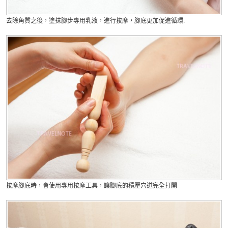
去除角質之後，塗抹腳步專用乳液，進行按摩，腳底更加促進循環.
按摩腳底時，會使用專用按摩工具，讓腳底的積壓穴道完全打開