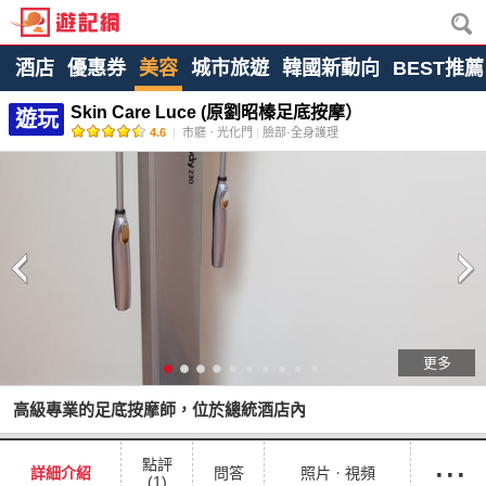
酒店
優惠券
美容
城市旅遊
韓國新動向
BEST推薦
Skin Care Luce (原劉昭榛足底按摩）
遊玩
4.6
|
市廳ㆍ光化門
|
臉部·全身護理
更多
高級專業的足底按摩師，位於總統酒店內
···
點評
詳細介紹
問答
照片ㆍ視頻
(1)