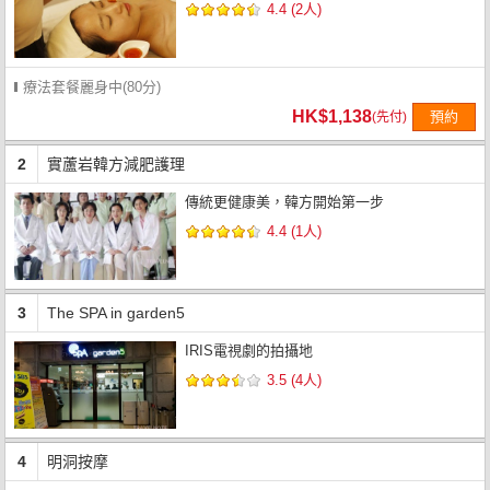
4.4 (2人)
療法套餐麗身中(80分)
HK$1,138
預約
(先付)
2
實蘆岩韓方減肥護理
傳統更健康美，韓方開始第一步
4.4 (1人)
3
The SPA in garden5
IRIS電視劇的拍攝地
3.5 (4人)
4
明洞按摩