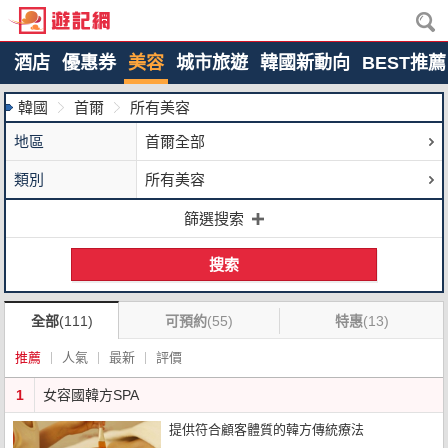
酒店
優惠券
美容
城市旅遊
韓國新動向
BEST推薦
韓國
首爾
所有美容
地區
首爾全部
類別
所有美容
篩選搜索
搜索
全部
(111)
可預約
(55)
特惠
(13)
推薦
人氣
最新
評價
1
女容國韓方SPA
提供符合顧客體質的韓方傳統療法