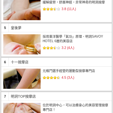
緩解疲勞，舒展神經，非常神奇的明洞按摩
3.8 (11人)
5
皇後夢
採用東洋醫學「氣功」原理、明洞SAVOY
HOTEL 6層的美容店
3.2 (4人)
6
十一按摩店
元格鬥選手經營的運動型按摩專門店
4.5 (3人)
7
明洞TOP按摩店
位於明洞中心，可以治療身心的美容管理按摩
專門店！