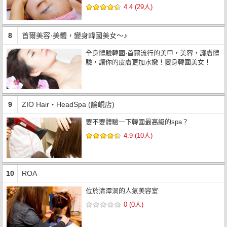
4.4 (29人)
8
首爾美容·美體，變身韓國美女～♪
全身體驗韓國·首爾流行的美甲，美容，護膚體
驗，讓你的皮膚更加水嫩！變身韓國美女！
9
ZIO Hair・HeadSpa (論峴店)
要不要體驗一下韓國最高級的spa？
4.9 (10人)
10
ROA
位於清潭洞的人氣美容室
0 (0人)