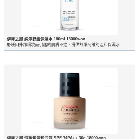
伊蒂之屋 純淨舒緩保濕水 180ml 13000won
舒緩因外部環境而引起的肌膚不適，提供舒緩呵護的溫和保濕水
伊蒂之屋 恒妝勻淨粉底液 SPF 34PA++ 30g 18000won