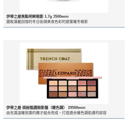
伊蒂之屋焦點明眸眼影 1.7g 3500won
選取滿載回憶的冬日街頭美食色彩的甜蜜暖冬眼影
伊蒂之屋 缤紛甄選眼影盤（暖色調） 29500won
由充滿溫暖氛圍的撒才組合而成，打造適合暖色調肌膚的妝容