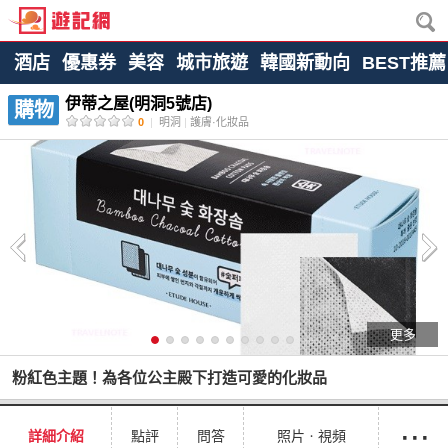
酒店
優惠券
美容
城市旅遊
韓國新動向
BEST推薦
伊蒂之屋(明洞5號店)
購物
0
|
明洞
|
護膚·化妝品
更多
粉紅色主題！為各位公主殿下打造可愛的化妝品
···
詳細介紹
點評
問答
照片ㆍ視頻