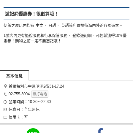
遊記網優惠券！很劃算哦！
伊蒂之屋店內均有 中文， 日語， 英語等店員接待海內外的各國遊客。
1號店內更有退稅服務和行李保管服務， 登錄遊記網，可輕鬆獲得10%優
惠券！購物之前一定不要忘記哦！
基本信息
首爾特別市中區明洞2街31-17,24
02-755-3004
撥打電話
營業時間：10:30～22:30
休息日：全年無休
信用卡：可