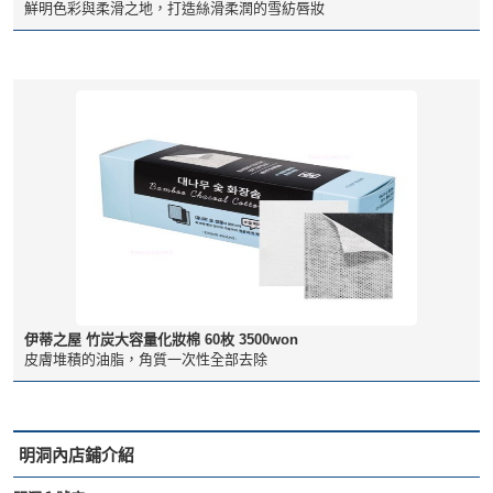
鮮明色彩與柔滑之地，打造絲滑柔潤的雪紡唇妝
伊蒂之屋 竹炭大容量化妝棉 60枚 3500won
皮膚堆積的油脂，角質一次性全部去除
明洞內店鋪介紹