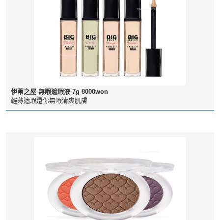
伊蒂之屋 無暇遮瑕液 7g 8000won
輕薄遮瑕還你無暇清爽肌膚