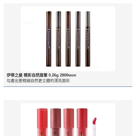
伊蒂之屋 睛彩自然眉筆 0.26g 2800won
勾畫出更精細自然更立體的漂亮眉形