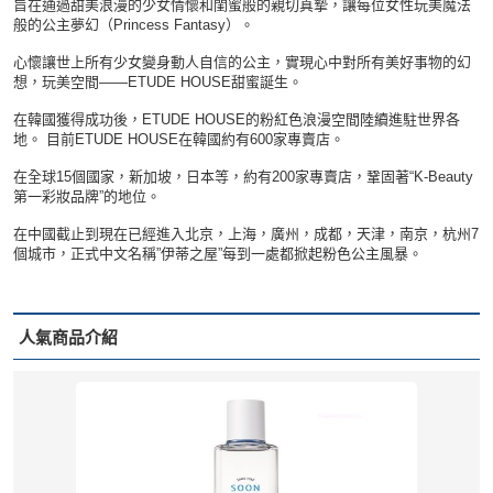
旨在通過甜美浪漫的少女情懷和閨蜜般的親切真摯，讓每位女性玩美魔法
般的公主夢幻（Princess Fantasy）。
心懷讓世上所有少女變身動人自信的公主，實現心中對所有美好事物的幻
想，玩美空間——ETUDE HOUSE甜蜜誕生。
在韓國獲得成功後，ETUDE HOUSE的粉紅色浪漫空間陸續進駐世界各
地。 目前ETUDE HOUSE在韓國約有600家專賣店。
在全球15個國家，新加坡，日本等，約有200家專賣店，鞏固著“K-Beauty
第一彩妝品牌”的地位。
在中國截止到現在已經進入北京，上海，廣州，成都，天津，南京，杭州7
個城市，正式中文名稱”伊蒂之屋”每到一處都掀起粉色公主風暴。
人氣商品介紹