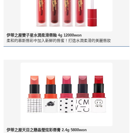
伊蒂之屋雙子星水潤柔滑唇釉 4g 12000won
柔和的慕斯唇彩中加入新鮮的唇蜜！打造水潤柔滑的美麗唇妝
伊蒂之屋天目之戀晶瑩炫彩唇膏 2.4g 5800won