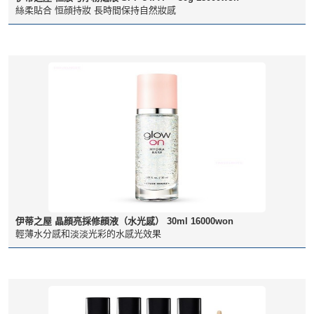
絲柔貼合 恒顔持妝 長時間保持自然妝感
伊蒂之屋 晶顔亮採修顔液（水光感） 30ml 16000won
輕薄水分感和淡淡光彩的水感光效果