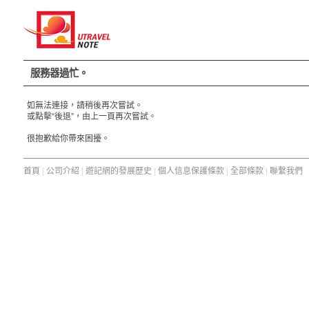
服務器過忙。
如無法連接，請稍後再次嘗試。
或點擊“後退”，由上一頁再次嘗試。
很抱歉給你帶來困擾。
首頁
|
公司介紹
|
遊記網的發展歷史
|
個人信息保護條款
|
全部條款
|
聯繫我們