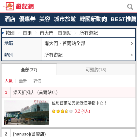
酒店
優惠券
美容
城市旅遊
韓國新動向
BEST推薦
韓國
首爾
南大門ㆍ首爾站
所有遊記
地區
南大門ㆍ首爾站全部
類別
所有遊記
全部
(37)
可預約
(18)
人氣
最新
評價
1
樂天折扣店（首爾站店）
位於首爾站旁邊低價購物中心！
3.2 (4人)
2
[hanuso](會賢店)