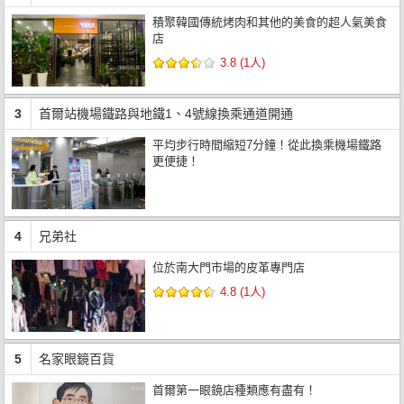
積聚韓國傳統烤肉和其他的美食的超人氣美食
店
3.8 (1人)
3
首爾站機場鐵路與地鐵1、4號線換乘通道開通
平均步行時間縮短7分鐘！從此換乘機場鐵路
更便捷！
4
兄弟社
位於南大門市場的皮革專門店
4.8 (1人)
5
名家眼鏡百貨
首爾第一眼鏡店種類應有盡有！