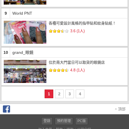
9
World PNT
各種可愛設計風格的指甲貼和紋身貼紙！
3.6 (1人)
10
grand_眼鏡
位於南大門當日可以取貨的眼鏡店
4.8 (1人)
1
2
3
4
頂部
登錄
預約管理
PC版