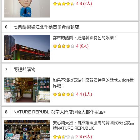
4.8 (2人)
6
七樂娛樂場江北千禧首爾希爾頓店
都市的熱鬧，更是韓國特色的娛樂！
4 (6人)
7
阿裡郎購物
如果不知道買點什麼韓國特產的話就去dore世
界吧！
4.4 (1人)
8
NATURE REPUBLIC(南大門店)<原大都化妝品>
安心純天然，自然護理肌膚的韓國代表化妝品
牌NATURE REPUBLIC
2.4 (6人)