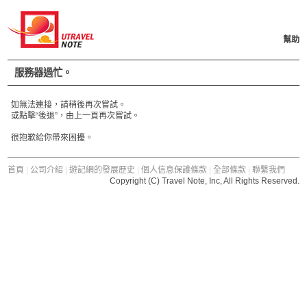
幫助
服務器過忙。
如無法連接，請稍後再次嘗試。
或點擊“後退”，由上一頁再次嘗試。
很抱歉給你帶來困擾。
首頁
|
公司介紹
|
遊記網的發展歷史
|
個人信息保護條款
|
全部條款
|
聯繫我們
Copyright (C) Travel Note, Inc, All Rights Reserved.