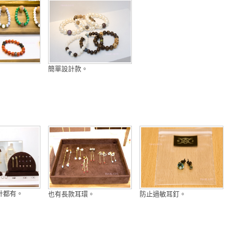
簡單設計款。
計都有。
也有長款耳環。
防止過敏耳釘。