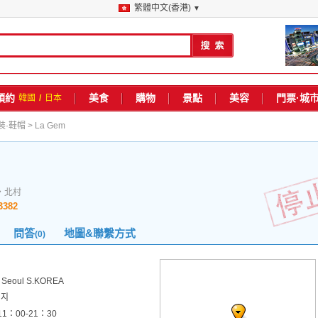
繁體中文(香港)
▼
預約
美食
購物
景點
美容
門票·城
韓國
/
日本
裝·鞋帽
> La Gem
・北村
3382
問答
地圖&聯繫方式
(0)
u Seoul S.KOREA
번지
11：00-21：30