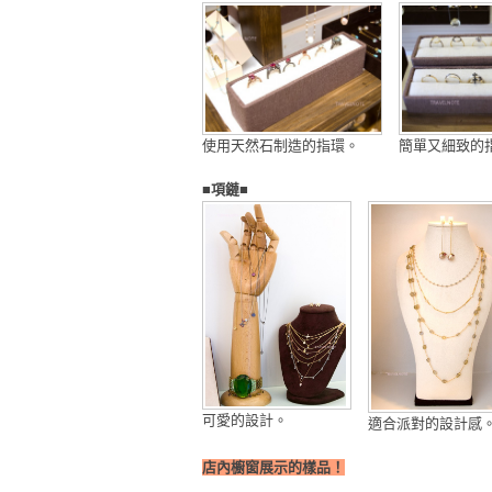
使用天然石制造的指環。
簡單又細致的
■項鏈■
可愛的設計。
適合派對的設計感
店內櫥窗展示的樣品！