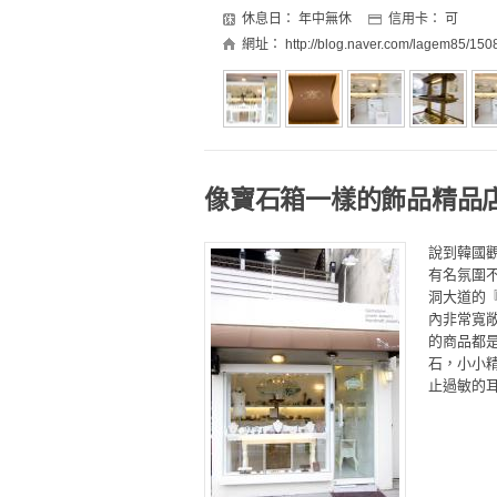
休息日：
年中無休
信用卡：
可
網址：
http://blog.naver.com/lagem85/15
像寶石箱一樣的飾品精品
說到韓國
有名氛圍
洞大道的『
內非常寬
的商品都
石，小小精
止過敏的耳