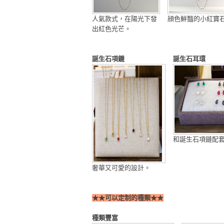
人氣款式，在陽光下發
顔色鮮豔的小紅寶
出紅色光芒。
誕生石項鏈
誕生石耳環
和誕生石項鏈配
奢華又可愛的設計。
★★可以定制的種類★★
種類豐富