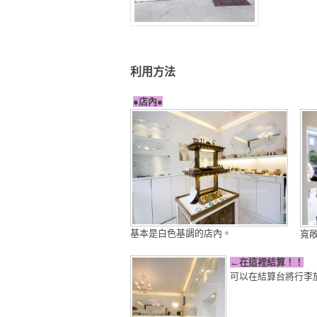
利用方法
●店內●
基本是白色基調的店內。
寬
←在這裡結算！！
可以在結算台將行李