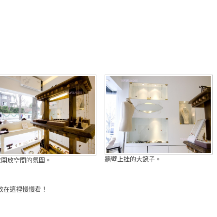
牆壁上挂的大鏡子。
敞開放空間的氛圍。
放在這裡慢慢看！