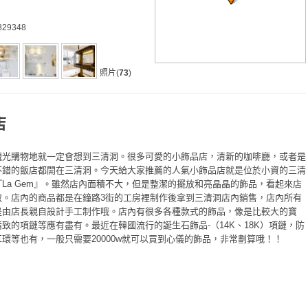
0829348
照片(
73
)
店
觀光購物地就一定會想到三清洞。很多可愛的小飾品店，清新的咖啡廳，或者是
不錯的飯店都開在三清洞。今天給大家推薦的人氣小飾品店就是位於小資的三清
La Gem』。雖然店內面積不大，但是整潔的擺放和亮晶晶的飾品，看起來店
敞。店內的商品都是在鐘路3街的工房裡制作後拿到三清洞店內銷售，店內所有
是由店長親自設計手工制作哦。店內有很多各種款式的飾品，像是比較大的寶
致的項鏈等應有盡有。最近在韓國流行的誕生石飾品-（14K、18K）項鏈，防
環等也有，一般只需要20000w就可以買到心儀的飾品，非常劃算哦！！