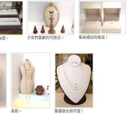
單身標誌的尾戒！
少女們喜歡的可款式。
指環。
。
長款。
重疊款也很可愛！