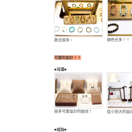
顔色也多！！
款式很多。
可愛的設計！！
■耳環■
很多可愛設計的組合！
從小到大的設
■戒指■