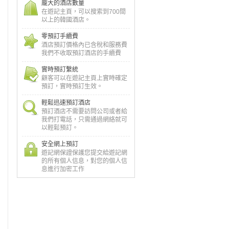
龐大的酒店數量
在遊記主頁，可以搜索到700間
以上的韓國酒店。
零預訂手續費
酒店預訂價格內已含稅和服務費
我們不收取預訂酒店的手續費
實時預訂繫統
顧客可以在遊記主頁上實時確定
預訂，實時預訂生效。
輕鬆迅速預訂酒店
預訂酒店不需要訪問公司或者給
我們打電話，只需通過網絡就可
以輕鬆預訂。
安全網上預訂
遊記網保證保護您提交給遊記網
的所有個人信息，對您的個人信
息進行加密工作