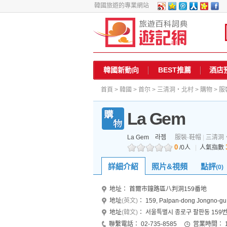
韓國旅遊的專業網站
韓國新動向
BEST推薦
酒店
首頁
>
韓國
>
首尔
>
三清洞・北村
>
購物
>
服
La Gem
La Gem
라젬
服裝·鞋帽
|
三清洞
0
/0人
|
人氣指數
詳細介紹
照片&視頻
點評
(0)
地址：
首爾市鐘路區八判洞159番地
地址
(英文)
：
159, Palpan-dong Jongno-g
地址
(韓文)
：
서울특별시 종로구 팔판동 159
聯繫電話：
02-735-8585
営業時間：