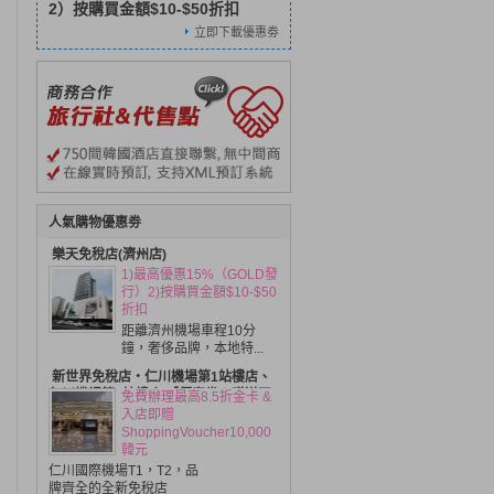
2）按購買金額$10-$50折扣
立即下載優惠劵
人氣
購物優惠劵
樂天免稅店(濟州店)
1)最高優惠15%（GOLD發
行）2)按購買金額$10-$50
折扣
距離濟州機場車程10分
鐘，奢侈品牌，本地特...
新世界免稅店・仁川機場第1站樓店、
仁川機場第2站樓店 【優惠券＆贈送現
免費辦理最高8.5折金卡 &
金卡】
入店即贈
ShoppingVoucher10,000
韓元
仁川國際機場T1，T2，品
牌齊全的全新免稅店