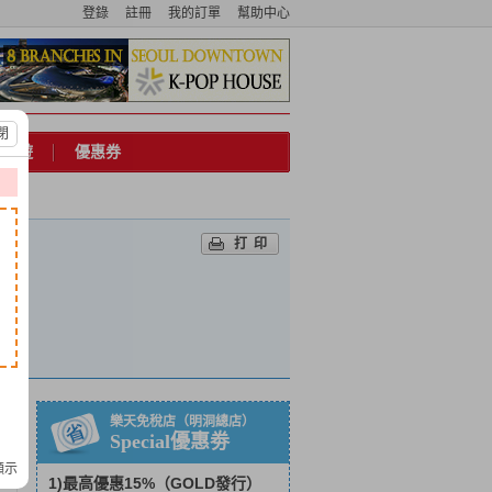
登錄
註冊
我的訂單
幫助中心
閉
市旅遊
優惠券
打印
樂天免稅店（明洞總店）
Special優惠劵
顯示
1)最高優惠15%（GOLD發行）