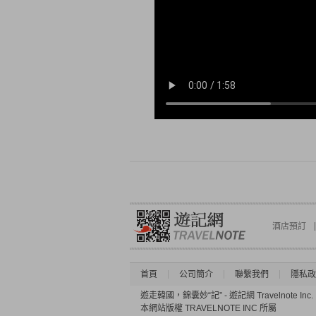
酒店預訂
首頁
公司簡介
聯繫我們
隱私政
遊走韓國，錦囊妙“記” - 遊記網 Travelnote Inc.
本網站版權 TRAVELNOTE INC 所屬