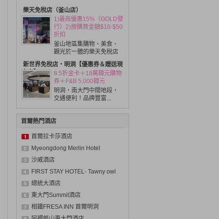
樂天免稅店（釜山店）
1)最高優惠15%（GOLD發
行）2)按購買金額$10-$50
折扣
釜山地區集購物、美食、
觀光於一體的樂天免稅店
新世界免稅店・明洞【優惠券＆贈送現
金卡】
8.5折金卡＋18萬韓元購物
券＋F&B 5,000韓元
明洞，南大門中間地段，
交通便利！品牌豐富...
首爾熱門酒店
首爾拉卡莎酒店
Myeongdong Merlin Hotel
沙威酒店
FIRST STAY HOTEL- Tawny owl
總統大酒店
東大門Summit酒店
相鐵FRESA INN 首爾明洞
阿裡郎山東大門酒店