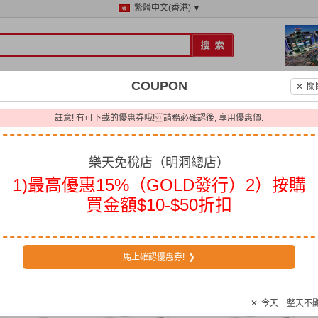
繁體中文(香港)
▼
COUPON
✕
關
預約
美食
購物
景點
美容
門票·城
韓國
/
日本
註意! 有可下載的優惠券哦! 請務必確認後, 享用優惠價.
樂天免稅店（明洞總店）
明洞總店）
樂天免稅店（明洞總店）
1)最高優惠15%（GOLD發行）2）按購
ain Store
롯데면세점 명동본점
免稅店/百貨
|
明洞
買金額$10-$50折扣
10663
數
問答
地圖&聯繫方式
優惠券
(0)
馬上確認優惠券!
❯
✕
今天一整天不