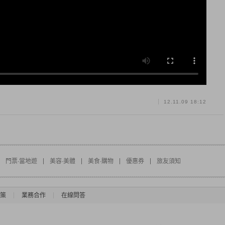
12.11.09 18:12
門票∙當地遊
美容∙美體
美食∙購物
優惠券
旅友須知
策
業務合作
在線問答