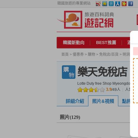
韓國旅遊的專業網站
韓國新動向
BEST推薦
酒店
首頁
>
優惠券
>
購物
>
免稅店/百貨
>
明洞
> 
樂天免稅店（
Lotte Duty free Shop Myeongdong M
3.9
/
49
人
|
人氣指
詳細介紹
照片&視頻
點評
(49)
照片
(129)