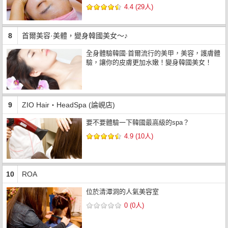
4.4 (29人)
8
首爾美容·美體，變身韓國美女～♪
全身體驗韓國·首爾流行的美甲，美容，護膚體
驗，讓你的皮膚更加水嫩！變身韓國美女！
9
ZIO Hair・HeadSpa (論峴店)
要不要體驗一下韓國最高級的spa？
4.9 (10人)
10
ROA
位於清潭洞的人氣美容室
0 (0人)