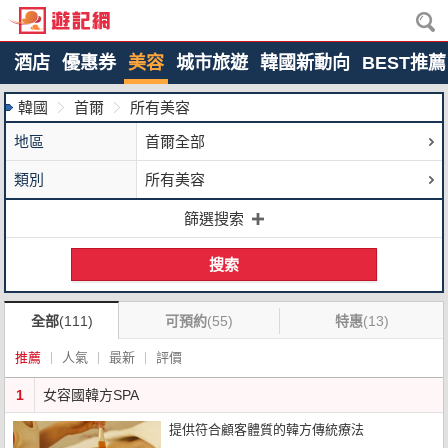
酒店
優惠券
美容
城市旅遊
韓國新動向
BEST推薦
韓國
首爾
所有美容
地區
首爾全部
類別
所有美容
篩選搜索
搜索
全部
(111)
可預約
(55)
特惠
(13)
推薦
人氣
最新
評價
1
女容國韓方SPA
提供符合顧客體質的韓方傳統療法