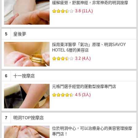
緩解疲勞，舒展神經，非常神奇的明洞按摩
3.8 (11人)
5
皇後夢
採用東洋醫學「氣功」原理、明洞SAVOY
HOTEL 6層的美容店
3.2 (4人)
6
十一按摩店
元格鬥選手經營的運動型按摩專門店
4.5 (3人)
7
明洞TOP按摩店
位於明洞中心，可以治療身心的美容管理按摩
專門店！