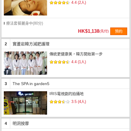
4.4 (2人)
療法套餐麗身中(80分)
HK$1,138
預約
(先付)
2
實蘆岩韓方減肥護理
傳統更健康美，韓方開始第一步
4.4 (1人)
3
The SPA in garden5
IRIS電視劇的拍攝地
3.5 (4人)
4
明洞按摩